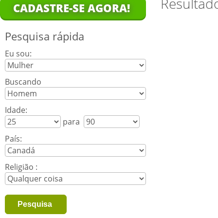
Resultad
CADASTRE-SE AGORA!
Pesquisa rápida
Eu sou:
Buscando
Idade:
para
País:
Religião :