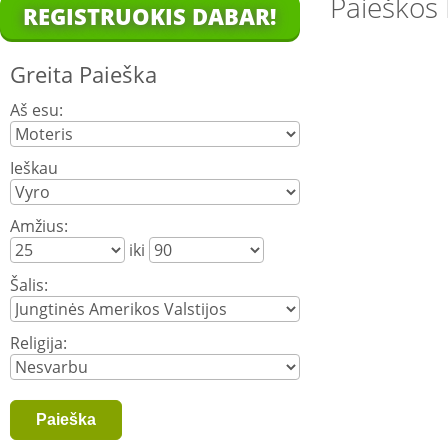
Paieškos 
REGISTRUOKIS DABAR!
Greita Paieška
Aš esu:
Ieškau
Amžius:
iki
Šalis:
Religija: