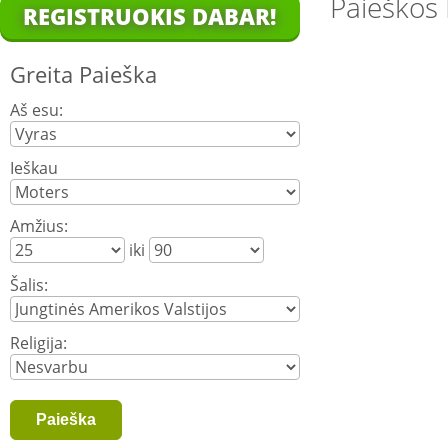
Paieškos 
REGISTRUOKIS DABAR!
Greita Paieška
Aš esu:
Ieškau
Amžius:
iki
Šalis:
Religija: