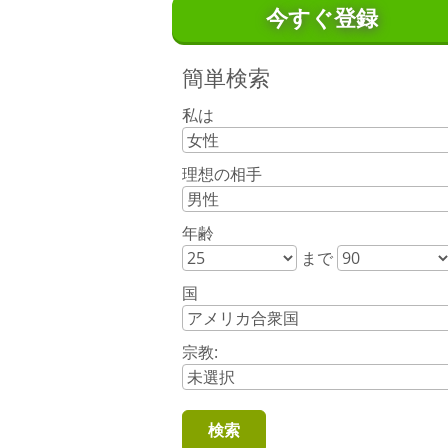
今すぐ登録
簡単検索
私は
理想の相手
年齢
まで
国
宗教: