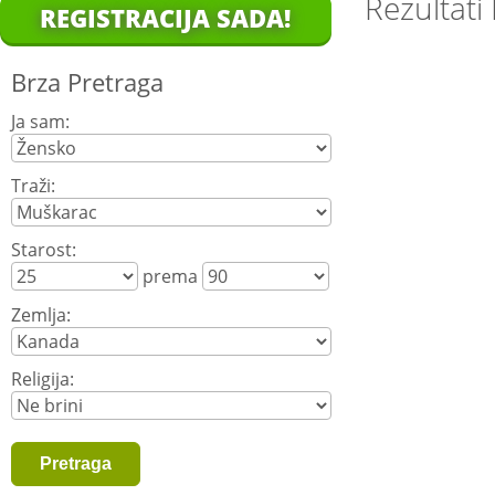
Rezultati
REGISTRACIJA SADA!
Brza Pretraga
Ja sam:
Traži:
Starost:
prema
Zemlja:
Religija: