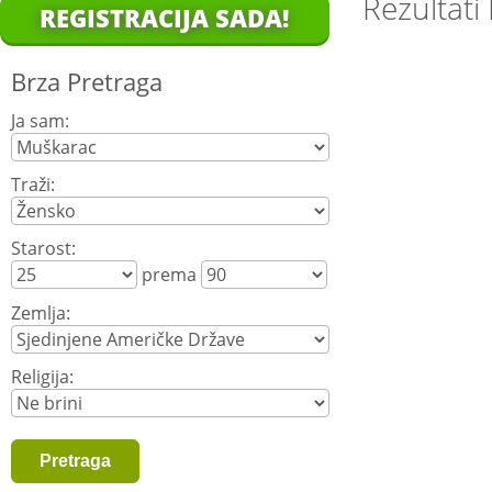
Rezultati
REGISTRACIJA SADA!
Brza Pretraga
Ja sam:
Traži:
Starost:
prema
Zemlja:
Religija: