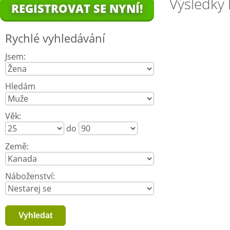
Výsledky 
REGISTROVAT SE NYNÍ!
Rychlé vyhledávání
Jsem:
Hledám
Věk:
do
Země:
Náboženství: