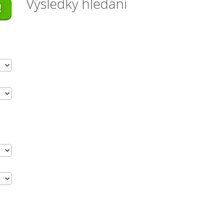
Výsledky hledání
!